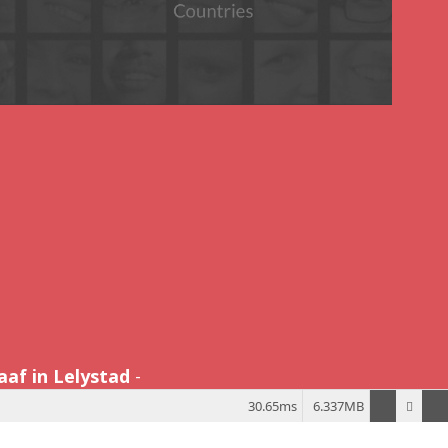
aaf in Lelystad
-
30.65ms
6.337MB