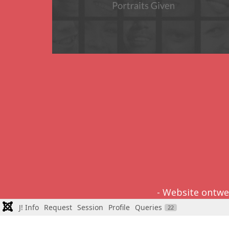
- Website ontwe
J! Info
Request
Session
Profile
Queries
22